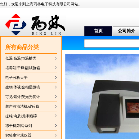
您好，欢迎来到上海丙林电子科技有限公司网站。
首页
公司简介
所有商品分类
低温|高温|恒温槽类
培养箱|干燥箱|试验箱
电子分析天平
生物|体视|金相显微镜
可见|紫外|荧光光度计
超声波清洗机|破碎仪
提纯|均质|搅拌|粉碎
冻干机|制冷系列
实验室常规仪器