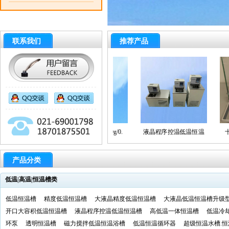
联系我们
推荐产品
脑型生物显微镜
电子分析天平/120g/0.
液晶程序控温低温恒温
十
产品分类
低温|高温|恒温槽类
低温恒温槽
精度低温恒温槽
大液晶精度低温恒温槽
大液晶低温恒温槽升级
开口大容积低温恒温槽
液晶程序控温低温恒温槽
高低温一体恒温槽
低温冷
环泵
透明恒温槽
磁力搅拌低温恒温浴槽
低温恒温循环器
超级恒温水槽.恒