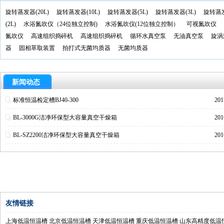
旋转蒸发器(20L)
旋转蒸发器(10L)
旋转蒸发器(5L)
旋转蒸发器(3L)
旋转蒸
(2L)
水浴氮吹仪（24位独立控制)
水浴氮吹仪(12位独立控制）
可视氮吹仪
氮吹仪
高速组织捣碎机
高速组织捣碎机
循环水真空泵
无油真空泵
旋涡
器
固相萃取装置
拍打式无菌均质器
无菌均质器
新闻动态
标准恒温检定槽BJ40-300
201
BL-3000G洁净环保型大容量真空干燥箱
201
BL-SZ2200洁净环保型大容量真空干燥箱
201
友情链接
上海低温恒温槽
北京低温恒温槽
天津低温恒温槽
重庆低温恒温槽
山东高精度低温