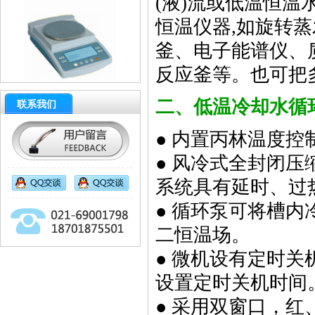
(液)流或低温恒温
恒温仪器,如旋转
釜、电子能谱仪、
电子天平 JA 4100g/0.01g
反应釜等。也可把
二、低温冷却水循
联系我们
● 内置丙林温度控
● 风冷式全封闭
电子分析天平/120g/0.1mg
系统具有延时、过
● 循环泵可将槽
二恒温场。
● 微机设有定时关
设置定时关机时间
高档研究型双目生物显微镜
● 采用双窗口，红