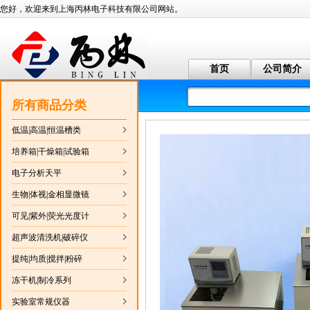
您好，欢迎来到上海丙林电子科技有限公司网站。
检定槽恒温槽
首页
公司简介
所有商品分类
低温|高温|恒温槽类
培养箱|干燥箱|试验箱
十万分之一分析天平
电子分析天平
生物|体视|金相显微镜
可见|紫外|荧光光度计
超声波清洗机|破碎仪
提纯|均质|搅拌|粉碎
节能环保型电热鼓风干燥箱
冻干机|制冷系列
实验室常规仪器